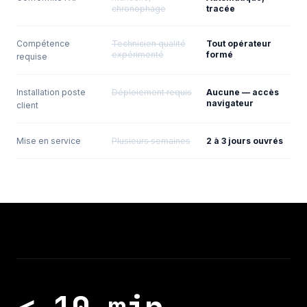
chronophage
tracée
Compétence
Technicien qualité
Tout opérateur
expérimenté
formé
requise
Installation poste
Déploiement requis
Aucune — accès
navigateur
client
Mise en service
Plusieurs semaines
2 à 3 jours ouvrés