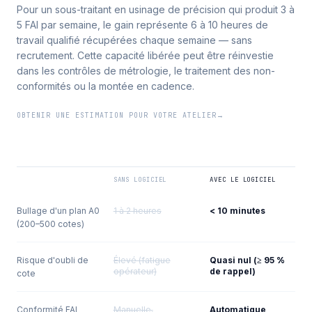
Pour un sous-traitant en usinage de précision qui produit 3 à
5 FAI par semaine, le gain représente 6 à 10 heures de
travail qualifié récupérées chaque semaine — sans
recrutement. Cette capacité libérée peut être réinvestie
dans les contrôles de métrologie, le traitement des non-
conformités ou la montée en cadence.
OBTENIR UNE ESTIMATION POUR VOTRE ATELIER
→
SANS LOGICIEL
AVEC LE LOGICIEL
Bullage d'un plan A0
1 à 2 heures
< 10 minutes
(200–500 cotes)
Risque d'oubli de
Élevé (fatigue
Quasi nul (≥ 95 %
opérateur)
de rappel)
cote
Conformité FAI
Manuelle,
Automatique,