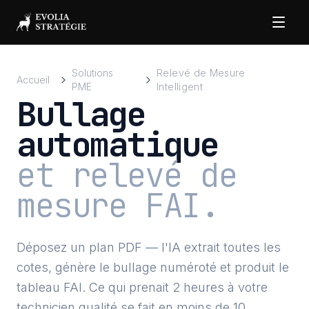
Solutions
Relevé de Mesure
Accueil
PME
Intelligent
Bullage
automatique
et relevé de
mesure FAI.
Déposez un plan PDF — l'IA extrait toutes les
cotes, génère le bullage numéroté et produit le
tableau FAI. Ce qui prenait 2 heures à votre
technicien qualité se fait en moins de 10