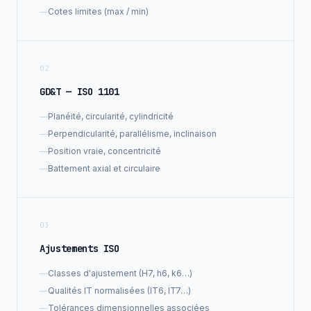
—
Cotes limites (max / min)
02
GD&T — ISO 1101
—
Planéité, circularité, cylindricité
—
Perpendicularité, parallélisme, inclinaison
—
Position vraie, concentricité
—
Battement axial et circulaire
03
Ajustements ISO
—
Classes d'ajustement (H7, h6, k6…)
—
Qualités IT normalisées (IT6, IT7…)
—
Tolérances dimensionnelles associées