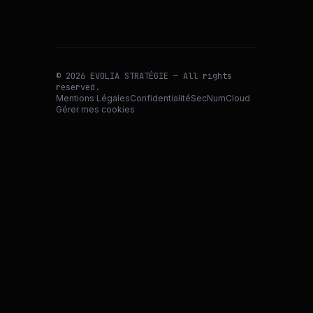
©
2026
EVOLIA STRATÉGIE — All rights
reserved.
LLMs.txt
Mentions Légales
Confidentialité
SecNumCloud
Gérer mes cookies